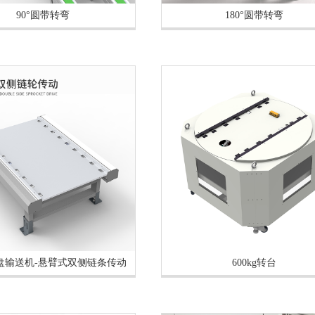
90°圆带转弯
180°圆带转弯
托盘输送机-悬臂式双侧链条传动
600kg转台